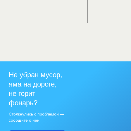
Не убран мусор,
яма на дороге,
не горит
фонарь?
Столкнулись с проблемой —
сообщите о ней!