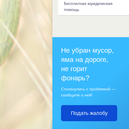
Бесплатная юридическая
помощь
Не убран мусор,
яма на дороге,
не горит
фонарь?
Столкнулись с проблемой —
сообщите о ней!
Подать жалобу