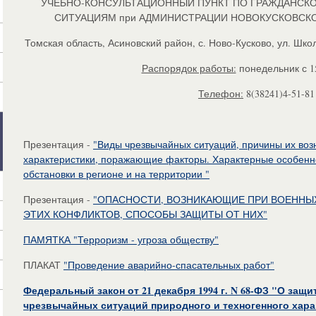
УЧЕБНО-КОНСУЛЬТАЦИОННЫЙ ПУНКТ ПО ГРАЖДАНСК
СИТУАЦИЯМ при АДМИНИСТРАЦИИ НОВОКУСКОВСК
Томская область, Асиновский район, с. Ново-Кусково, ул. Школ
Распорядок работы:
понедельник с 15
Телефон:
8(38241)4-51-81
Презентация -
"Виды чрезвычайных ситуаций, причины их воз
характеристики, поражающие факторы. Характерные особенно
обстановки в регионе и на территории "
Презентация -
"ОПАСНОСТИ, ВОЗНИКАЮЩИЕ ПРИ ВОЕННЫХ
ЭТИХ КОНФЛИКТОВ, СПОСОБЫ ЗАЩИТЫ ОТ НИХ"
ПАМЯТКА "Терроризм - угроза обществу"
ПЛАКАТ
"Проведение аварийно-спасательных работ"
Федеральный закон от 21 декабря 1994 г. N 68-ФЗ "О защи
чрезвычайных ситуаций природного и техногенного хара